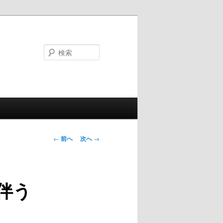
検
索
投
←
前へ
次へ
→
稿
ナ
ビ
伴う
ゲ
ー
シ
ョ