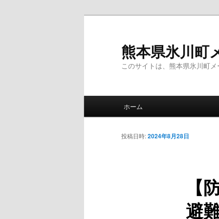
メ
イ
ン
熊本県氷川町
コ
このサイトは、熊本県氷川町メ
ン
テ
ン
メ
ツ
ホーム
イ
へ
ン
移
メ
投稿日時:
2024年8月28日
動
ニ
ュ
ー
【
避