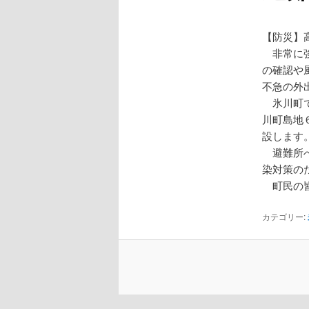
【防災】
非常に強
の確認や
不急の外
氷川町で
川町島地
設します
避難所へ
染対策の
町民の皆
カテゴリー: