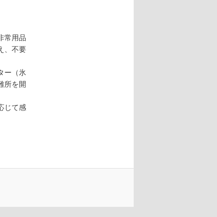
ン
非常用品
え、不要
ター（氷
難所を開
応じて感