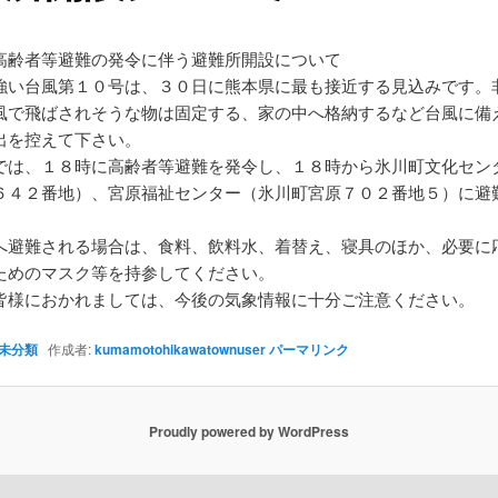
高齢者等避難の発令に伴う避難所開設について
い台風第１０号は、３０日に熊本県に最も接近する見込みです。
風で飛ばされそうな物は固定する、家の中へ格納するなど台風に備
出を控えて下さい。
は、１８時に高齢者等避難を発令し、１８時から氷川町文化セン
６４２番地）、宮原福祉センター（氷川町宮原７０２番地５）に避
。
避難される場合は、食料、飲料水、着替え、寝具のほか、必要に
ためのマスク等を持参してください。
様におかれましては、今後の気象情報に十分ご注意ください。
未分類
作成者:
kumamotohikawatownuser
パーマリンク
Proudly powered by WordPress