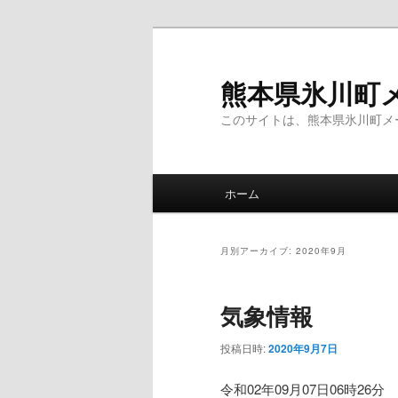
メ
サ
イ
ブ
ン
コ
熊本県氷川町
コ
ン
このサイトは、熊本県氷川町メ
ン
テ
テ
ン
ン
ツ
メ
ツ
へ
ホーム
イ
へ
移
ン
移
動
メ
動
月別アーカイブ:
2020年9月
ニ
ュ
気象情報
ー
投稿日時:
2020年9月7日
令和02年09月07日06時26分