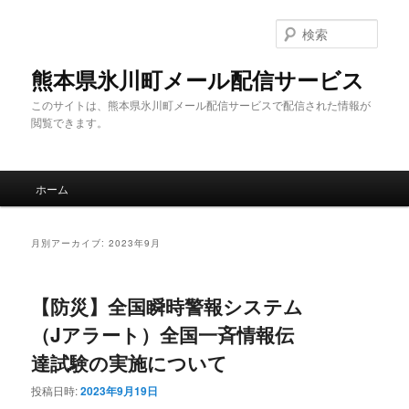
メ
サ
イ
ブ
検
ン
コ
索
コ
ン
熊本県氷川町メール配信サービス
ン
テ
このサイトは、熊本県氷川町メール配信サービスで配信された情報が
テ
ン
閲覧できます。
ン
ツ
ツ
へ
へ
移
メ
移
動
ホーム
イ
動
ン
メ
月別アーカイブ:
2023年9月
ニ
ュ
ー
【防災】全国瞬時警報システム
（Jアラート）全国一斉情報伝
達試験の実施について
投稿日時:
2023年9月19日