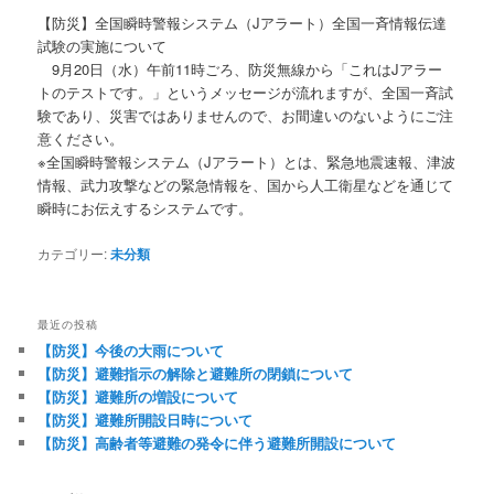
【防災】全国瞬時警報システム（Jアラート）全国一斉情報伝達
試験の実施について
9月20日（水）午前11時ごろ、防災無線から「これはJアラー
トのテストです。」というメッセージが流れますが、全国一斉試
験であり、災害ではありませんので、お間違いのないようにご注
意ください。
※全国瞬時警報システム（Jアラート）とは、緊急地震速報、津波
情報、武力攻撃などの緊急情報を、国から人工衛星などを通じて
瞬時にお伝えするシステムです。
カテゴリー:
未分類
最近の投稿
【防災】今後の大雨について
【防災】避難指示の解除と避難所の閉鎖について
【防災】避難所の増設について
【防災】避難所開設日時について
【防災】高齢者等避難の発令に伴う避難所開設について