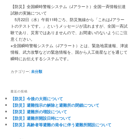
【防災】全国瞬時警報システム（Jアラート）全国一斉情報伝達
試験の実施について
5月22日（水）午前11時ごろ、防災無線から「これはJアラー
トのテストです。」というメッセージが流れますが、全国一斉試
験であり、災害ではありませんので、お間違いのないようにご注
意ください。
※全国瞬時警報システム（Jアラート）とは、緊急地震速報、津波
情報、武力攻撃などの緊急情報を、国から人工衛星などを通じて
瞬時にお伝えするシステムです。
カテゴリー:
未分類
最近の投稿
【防災】今後の大雨について
【防災】避難指示の解除と避難所の閉鎖について
【防災】避難所の増設について
【防災】避難所開設日時について
【防災】高齢者等避難の発令に伴う避難所開設について