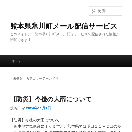
メ
サ
イ
ブ
検
ン
コ
索
コ
ン
熊本県氷川町メール配信サービス
ン
テ
このサイトは、熊本県氷川町メール配信サービスで配信された情報が
テ
ン
閲覧できます。
ン
ツ
ツ
へ
へ
移
メ
移
動
ホーム
イ
動
ン
メ
「
未分類
」カテゴリーアーカイブ
ニ
ュ
ー
【防災】今後の大雨について
投稿日時:
2024年11月1日
【防災】今後の大雨について
熊本地方気象台によりますと、熊本県では明日１１月２日の朝