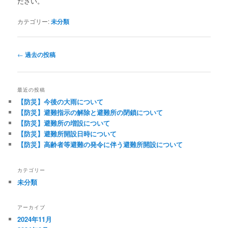
ださい。
カテゴリー:
未分類
投
←
過去の投稿
稿
ナ
ビ
最近の投稿
ゲ
【防災】今後の大雨について
ー
【防災】避難指示の解除と避難所の閉鎖について
シ
【防災】避難所の増設について
ョ
【防災】避難所開設日時について
ン
【防災】高齢者等避難の発令に伴う避難所開設について
カテゴリー
未分類
アーカイブ
2024年11月