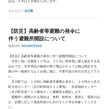
設は、２８日１８時から行います。
カテゴリー:
未分類
【防災】高齢者等避難の発令に
伴う避難所開設について
投稿日時:
2024年8月28日
【防災】高齢者等避難の発令に伴う避難所開設について
非常に強い台風第１０号は、３０日に熊本県に最も接近する見
込みです。非常用品の確認や風で飛ばされそうな物は固定する、
家の中へ格納するなど台風に備え、不要不急の外出を控えて下さ
い。
氷川町では、１８時に高齢者等避難を発令し、１８時から氷川
町文化センター（氷川町島地６４２番地）、宮原福祉センター
（氷川町宮原７０２番地５）に避難所を開設します。
避難所へ避難される場合は、食料、飲料水、着替え、寝具のほ
か、必要に応じて感染対策のためのマスク等を持参してくださ
い。