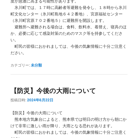
度が急激に高まる可能性があります。
氷川町では、１７時に高齢者等避難を発令し、１８時から氷川
町文化センター（氷川町島地６４２番地）、宮原福祉センター
（氷川町宮原７０２番地５）に避難所を開設します。
避難所へ避難される場合は、食料、飲料水、着替え、寝具のほ
か、必要に応じて感染対策のためのマスク等を持参してくださ
い。
町民の皆様におかれましては、今後の気象情報に十分ご注意く
ださい。
カテゴリー:
未分類
【防災】今後の大雨について
投稿日時:
2024年6月22日
【防災】今後の大雨について
熊本地方気象台によると、熊本県では明日の明け方から朝にか
けて非常に激しい雨が降り、大雨となる恐れがあります。
町民の皆様におかれましては、今後の気象情報に十分ご注意く