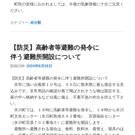
町民の皆様におかれましては、今後の気象情報に十分ご注意く
ださい。
カテゴリー:
未分類
【防災】高齢者等避難の発令に
伴う避難所開設について
投稿日時:
2024年8月28日
【防災】高齢者等避難の発令に伴う避難所開設について
非常に強い台風第１０号は、３０日に熊本県に最も接近する見
込みです。非常用品の確認や風で飛ばされそうな物は固定する、
家の中へ格納するなど台風に備え、不要不急の外出を控えて下さ
い。
氷川町では、１８時に高齢者等避難を発令し、１８時から氷川
町文化センター（氷川町島地６４２番地）、宮原福祉センター
（氷川町宮原７０２番地５）に避難所を開設します。
避難所へ避難される場合は、食料、飲料水、着替え、寝具のほ
か、必要に応じて感染対策のためのマスク等を持参してくださ